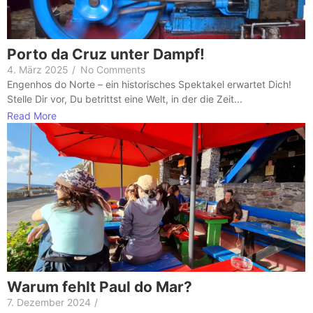
Porto da Cruz unter Dampf!
4. März 2025
/
No Comments
Engenhos do Norte – ein historisches Spektakel erwartet Dich!
Stelle Dir vor, Du betrittst eine Welt, in der die Zeit...
Read More
Warum fehlt Paul do Mar?
7. Dezember 2024
/